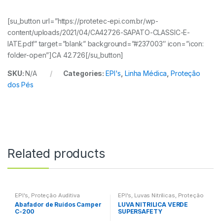
[su_button url=”https://protetec-epi.com.br/wp-
content/uploads/2021/04/CA42726-SAPATO-CLASSIC-E-
IATE.pdf” target=”blank” background=”#237003″ icon=”icon:
folder-open”]CA 42.726[/su_button]
SKU:
N/A
Categories:
EPI's
,
Linha Médica
,
Proteção
dos Pés
Related products
EPI's
,
Proteção Auditiva
EPI's
,
Luvas Nitrilicas
,
Proteção
das Mãos
Abafador de Ruídos Camper
LUVA NITRILICA VERDE
C-200
SUPERSAFETY