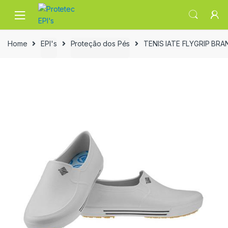
Skip
Skip
to
to
navigation
content
Home
EPI's
Proteção dos Pés
TENIS IATE FLYGRIP BR