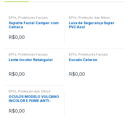
EPI's
,
Protetores Faciais
EPI's
,
Proteção das Mãos
Suporte Facial Camper com
Luva de Segurança Super
Catraca
PVC Azul
R$
0,00
EPI's
,
Protetores Faciais
EPI's
,
Protetores Faciais
Lente Incolor Retangular
Escudo Celeron
R$
0,00
R$
0,00
EPI's
,
Proteção dos Olhos
ÓCULOS MODELO VULCANO
INCOLOR E FUME ANTI-
RISCO E EMBAÇANTE,
UVA/UVB
R$
0,00