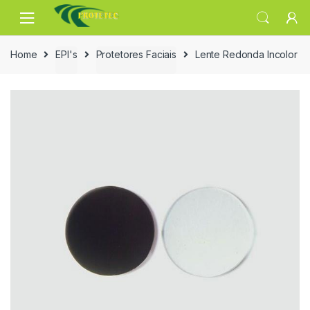
Skip
Skip
to
to
navigation
content
Home
EPI's
Protetores Faciais
Lente Redonda Incolor