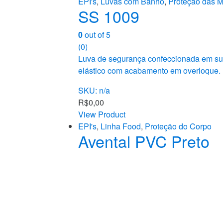
EPI's
,
Luvas com Banho
,
Proteção das 
SS 1009
0
out of 5
(0)
Luva de segurança confeccionada em supo
elástico com acabamento em overloque.
SKU: n/a
R$
0,00
View Product
EPI's
,
Linha Food
,
Proteção do Corpo
Avental PVC Preto