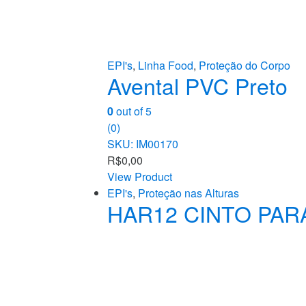
EPI's
,
Linha Food
,
Proteção do Corpo
Avental PVC Preto
0
out of 5
(0)
SKU: IM00170
R$
0,00
View Product
EPI's
,
Proteção nas Alturas
HAR12 CINTO PAR