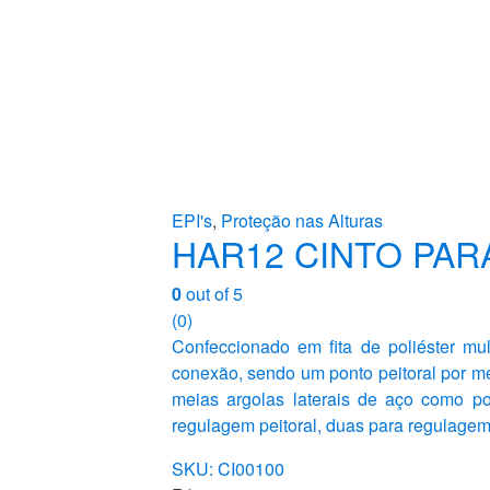
EPI's
,
Proteção nas Alturas
HAR12 CINTO PAR
0
out of 5
(0)
Confeccionado em fita de poliéster mu
conexão, sendo um ponto peitoral por m
meias argolas laterais de aço como p
regulagem peitoral, duas para regulagem
SKU: CI00100