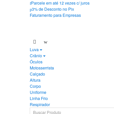
Skip
Skip
Parcele em até 12 vezes c/ juros
to
to
3% de Desconto no Pix
navigation
content
Faturamento para Empresas
Luva
Crânio
Óculos
Motosserrista
Calçado
Altura
Corpo
Uniforme
Linha Frio
Respirador
Search