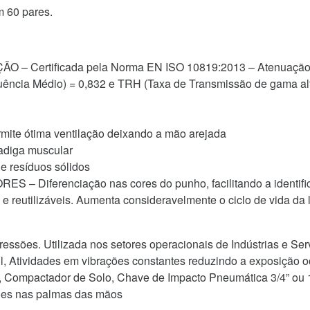
 60 pares.
– Certificada pela Norma EN ISO 10819:2013 – Atenuaçã
uência Médio) = 0,832 e TRH (Taxa de Transmissão de gama alt
te ótima ventilação deixando a mão arejada
diga muscular
 resíduos sólidos
iferenciação nas cores do punho, facilitando a identifi
utilizáveis. Aumenta consideravelmente o ciclo de vida da l
ressões. Utilizada nos setores operacionais de Indústrias e Se
il, Atividades em vibrações constantes reduzindo a exposição
Compactador de Solo, Chave de Impacto Pneumática 3/4” ou 1
ções nas palmas das mãos