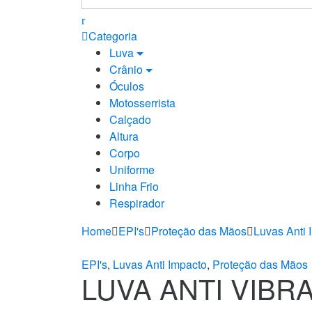
for:
Categoria
Luva
Crânio
Óculos
Motosserrista
Calçado
Altura
Corpo
Uniforme
Linha Frio
Respirador
Home
EPI's
Proteção das Mãos
Luvas Anti 
EPI's
,
Luvas Anti Impacto
,
Proteção das Mãos
LUVA ANTI VIBR