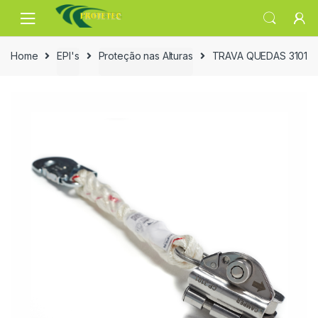
Skip
Skip
to
to
navigation
content
Home
EPI's
Proteção nas Alturas
TRAVA QUEDAS 3101