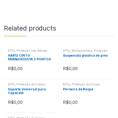
Related products
EPI's
,
Proteção nas Alturas
EPI's
,
Motosserrista
,
Proteção
de Crânio
,
Suportes
HAR12 CINTO
Suspensão plástica de pino
PARAQUEDISTA 2 PONTOS
DE CONEXÃO
R$
0,00
R$
0,00
EPI's
,
Proteção de Crânio
,
EPI's
,
Proteção do Corpo
Suportes
Suporte Universal para
Perneira de Raspa
Capacete
R$
0,00
R$
0,00
EPI's
,
Proteção do Corpo