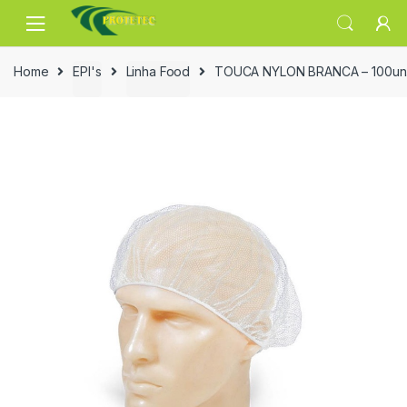
Skip
Skip
to
to
navigation
content
Home
EPI's
Linha Food
TOUCA NYLON BRANCA – 100un