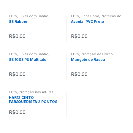
EPI's
,
Luvas com Banho
,
EPI's
,
Linha Food
,
Proteção do
Proteção das Mãos
Corpo
SS Rubber
Avental PVC Preto
R$
0,00
R$
0,00
EPI's
,
Luvas com Banho
,
EPI's
,
Proteção do Corpo
Proteção das Mãos
SS 1003 PU Multitato
Mangote de Raspa
R$
0,00
R$
0,00
EPI's
,
Proteção nas Alturas
HAR12 CINTO
PARAQUEDISTA 2 PONTOS
DE CONEXÃO
R$
0,00