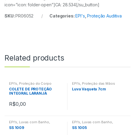
icon=”icon: folder-open”]CA: 28.534[/su_button]
SKU:
PR06052
Categories:
EPI's
,
Proteção Auditiva
Related products
EPI's
,
Proteção do Corpo
EPI's
,
Proteção das Mãos
COLETE DE PROTEÇÃO
Luva Vaqueta 7cm
INTEGRAL LARANJA
R$
0,00
EPI's
,
Luvas com Banho
,
EPI's
,
Luvas com Banho
,
Proteção das Mãos
Proteção das Mãos
SS 1009
SS 1005