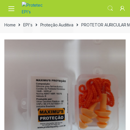
Skip
Skip
to
to
navigation
content
Home
EPI's
Proteção Auditiva
PROTETOR AURICULAR M