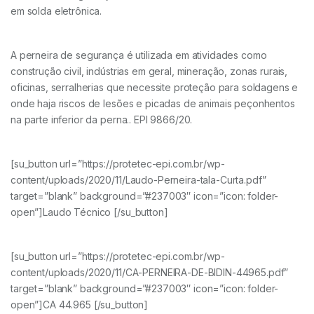
em solda eletrônica.
A perneira de segurança é utilizada em atividades como
construção civil, indústrias em geral, mineração, zonas rurais,
oficinas, serralherias que necessite proteção para soldagens e
onde haja riscos de lesões e picadas de animais peçonhentos
na parte inferior da perna.. EPI 9866/20.
[su_button url=”https://protetec-epi.com.br/wp-
content/uploads/2020/11/Laudo-Perneira-tala-Curta.pdf”
target=”blank” background=”#237003″ icon=”icon: folder-
open”]Laudo Técnico [/su_button]
[su_button url=”https://protetec-epi.com.br/wp-
content/uploads/2020/11/CA-PERNEIRA-DE-BIDIN-44965.pdf”
target=”blank” background=”#237003″ icon=”icon: folder-
open”]CA 44.965 [/su_button]