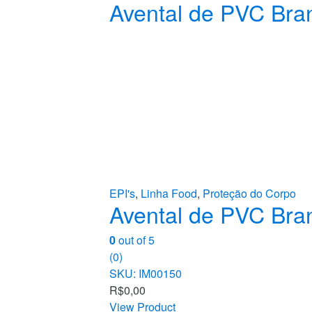
Avental de PVC Bra
EPI's
,
Linha Food
,
Proteção do Corpo
Avental de PVC Bra
0
out of 5
(0)
SKU: IM00150
R$
0,00
View Product