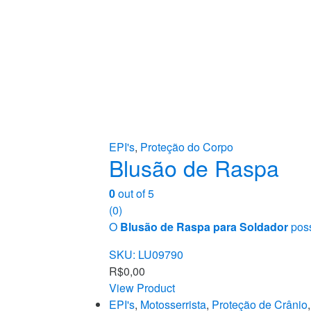
EPI's
,
Proteção do Corpo
Blusão de Raspa
0
out of 5
(0)
O
Blusão de Raspa para Soldador
poss
SKU: LU09790
R$
0,00
View Product
EPI's
,
Motosserrista
,
Proteção de Crânio