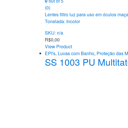
0
out of 5
(0)
Lentes filtro luz para uso em óculos maça
Tonelada: Incolor
SKU: n/a
R$
0,00
View Product
EPI's
,
Luvas com Banho
,
Proteção das 
SS 1003 PU Multita