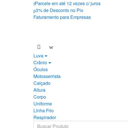
Skip
Skip
Parcele em até 12 vezes c/ juros
to
to
3% de Desconto no Pix
navigation
content
Faturamento para Empresas
Luva
Crânio
Óculos
Motosserrista
Calçado
Altura
Corpo
Uniforme
Linha Frio
Respirador
Search