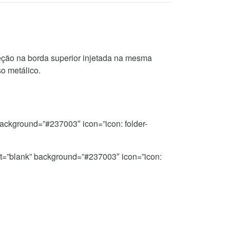
teção na borda superior injetada na mesma
so metálico.
background=”#237003″ icon=”icon: folder-
et=”blank” background=”#237003″ icon=”icon: