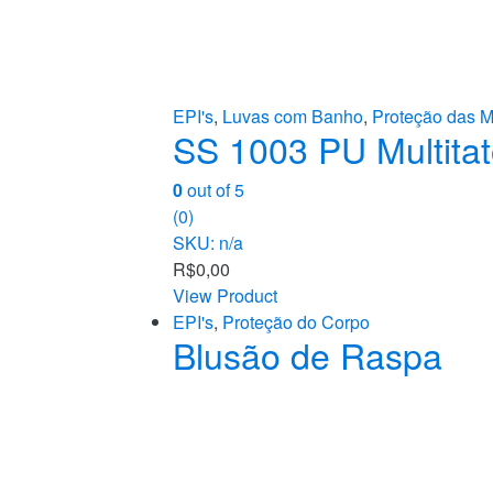
EPI's
,
Luvas com Banho
,
Proteção das 
SS 1003 PU Multita
0
out of 5
(0)
SKU: n/a
R$
0,00
View Product
EPI's
,
Proteção do Corpo
Blusão de Raspa