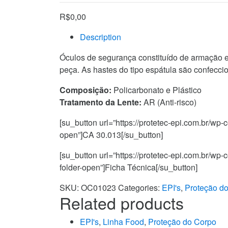
R$
0,00
Description
Óculos de segurança constituído de armação e
peça. As hastes do tipo espátula são confeccio
Composição:
Policarbonato e Plástico
Tratamento da Lente:
AR (Anti-risco)
[su_button url=”https://protetec-epi.com.br/w
open”]CA 30.013[/su_button]
[su_button url=”https://protetec-epi.com.br/w
folder-open”]Ficha Técnica[/su_button]
SKU:
OC01023
Categories:
EPI's
,
Proteção d
Related products
EPI's
,
Linha Food
,
Proteção do Corpo