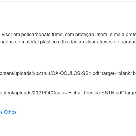
 visor em policarbonato fume, com proteção lateral e meia pro
nadas de material plástico e fixadas ao visor através de parafu
p-content/uploads/2021/04/CA-OCULOS-SS1.pdf” target=”blank” 
p-content/uploads/2021/04/Oculos-Ficha_Tecnica-SS1N.pdf” targ
os Olhos