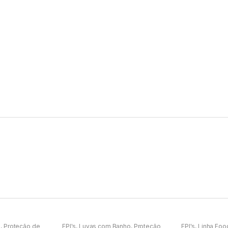
a
,
Proteção de
EPI's
,
Luvas com Banho
,
Proteção
EPI's
,
Linha Foo