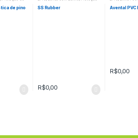
das Mãos
Corpo
tica de pino
SS Rubber
Avental PVC 
R$
0,00
R$
0,00