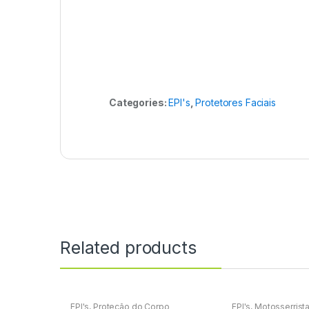
Categories:
EPI's
,
Protetores Faciais
Related products
EPI's
,
Proteção do Corpo
EPI's
,
Motosserrist