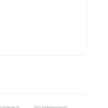
d
,
Proteção do
EPI's
,
Protetores Faciais