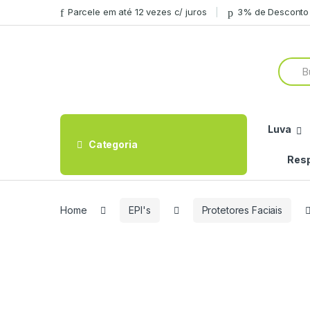
Skip
Skip
Parcele em até 12 vezes c/ juros
3% de Desconto 
to
to
navigation
content
Searc
for:
Luva
Categoria
Resp
Home
EPI's
Protetores Faciais