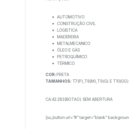
AUTOMOTIVO
CONSTRUÇÃO CIVIL
LOGISTICA
MADEREIRA
METALMECANICO
ÓLEO E GÁS
PETROQUÍMICO
TÉRMICO
COR:
PRETA
TAMANHOS:
T7(P),T8(M),T9(G) E T10(GG)
CA:42.283(BOTAO) SEM ABERTURA
[su_button url=”#” target=”blank” backgrou