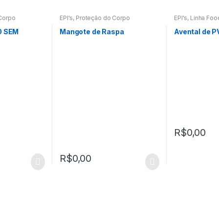
Corpo
EPI's
,
Proteção do Corpo
EPI's
,
Linha Foo
Corpo
0 SEM
Mangote de Raspa
Avental de 
R$
0,00
R$
0,00