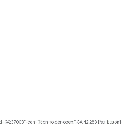
nd=”#237003″ icon=”icon: folder-open”]CA 42.283 [/su_button]