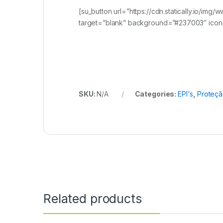
[su_button url=”https://cdn.statically.io
target=”blank” background=”#237003″ icon=”
SKU:
N/A
Categories:
EPI's
,
Proteç
Related products