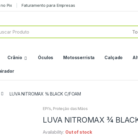
no Pix
Faturamento para Empresas
h
Crânio
Óculos
Motosserrista
Calçado
Al
irador
LUVA NITROMAX ¾ BLACK C/FOAM
EPI's
,
Proteção das Mãos
LUVA NITROMAX ¾ BLAC
Availability:
Out of stock