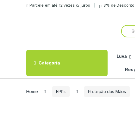
Skip
Skip
Parcele em até 12 vezes c/ juros
3% de Desconto 
to
to
navigation
content
Searc
for:
Luva
Categoria
Resp
Home
EPI's
Proteção das Mãos