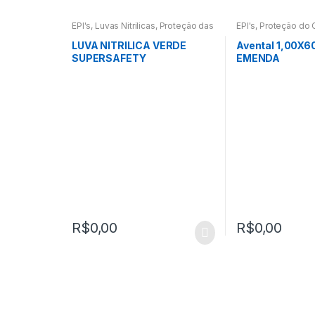
EPI's
,
Luvas Nitrilicas
,
Proteção das
EPI's
,
Proteção do 
Mãos
LUVA NITRILICA VERDE
Avental 1,00X6
SUPERSAFETY
EMENDA
R$
0,00
R$
0,00