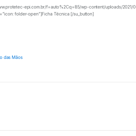
/img/www.protetec-epi.com.br/f=auto%2Cq=85/wp-content/uploads/20
icon: folder-open”]Ficha Técnica [/su_button]
ão das Mãos