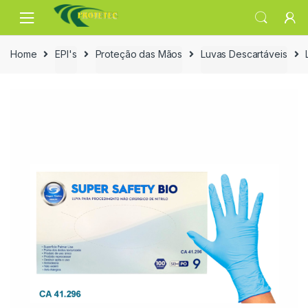
Skip
Skip
to
to
navigation
content
Home
EPI's
Proteção das Mãos
Luvas Descartáveis