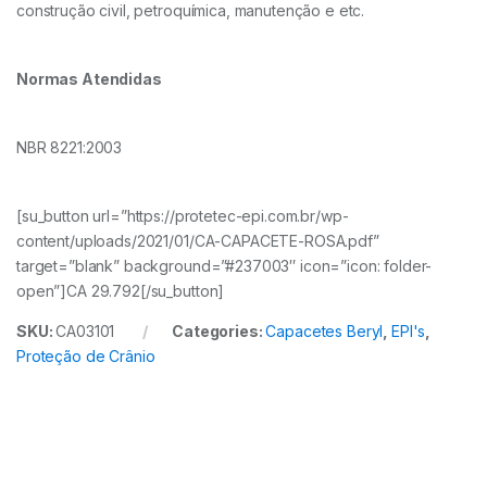
construção civil, petroquímica, manutenção e etc.
Normas Atendidas
NBR 8221:2003
[su_button url=”https://protetec-epi.com.br/wp-
content/uploads/2021/01/CA-CAPACETE-ROSA.pdf”
target=”blank” background=”#237003″ icon=”icon: folder-
open”]CA 29.792[/su_button]
SKU:
CA03101
Categories:
Capacetes Beryl
,
EPI's
,
Proteção de Crânio