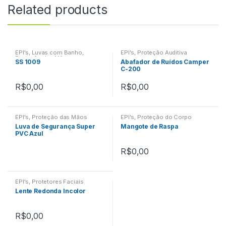
Related products
EPI's
,
Luvas com Banho
,
EPI's
,
Proteção Auditiva
Proteção das Mãos
SS 1009
Abafador de Ruídos Camper
C-200
R$
0,00
R$
0,00
EPI's
,
Proteção das Mãos
EPI's
,
Proteção do Corpo
Luva de Segurança Super
Mangote de Raspa
PVC Azul
R$
0,00
EPI's
,
Protetores Faciais
Lente Redonda Incolor
R$
0,00