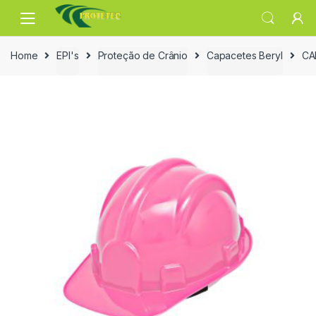
Skip
Skip
to
to
navigation
content
Home
EPI's
Proteção de Crânio
Capacetes Beryl
CA