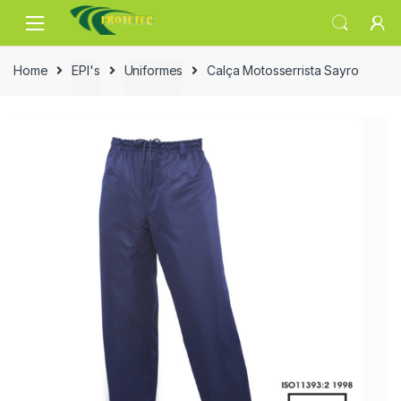
Skip
Skip
to
to
navigation
content
Home
EPI's
Uniformes
Calça Motosserrista Sayro