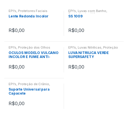
EPI's
,
Protetores Faciais
EPI's
,
Luvas com Banho
,
Proteção das Mãos
Lente Redonda Incolor
SS 1009
R$
0,00
R$
0,00
EPI's
,
Proteção dos Olhos
EPI's
,
Luvas Nitrilicas
,
Proteção
das Mãos
ÓCULOS MODELO VULCANO
LUVA NITRILICA VERDE
INCOLOR E FUME ANTI-
SUPERSAFETY
RISCO E EMBAÇANTE,
UVA/UVB
R$
0,00
R$
0,00
EPI's
,
Proteção de Crânio
,
Suportes
Suporte Universal para
Capacete
R$
0,00