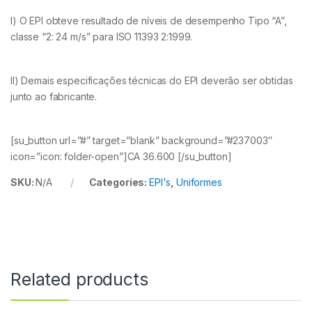
I) O EPI obteve resultado de níveis de desempenho Tipo “A”,
classe “2: 24 m/s” para ISO 11393 2:1999.
II) Demais especificações técnicas do EPI deverão ser obtidas
junto ao fabricante.
[su_button url=”#” target=”blank” background=”#237003″
icon=”icon: folder-open”]CA 36.600 [/su_button]
SKU:
N/A
Categories:
EPI's
,
Uniformes
Related products