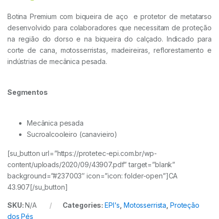
Botina Premium com biqueira de aço e protetor de metatarso
desenvolvido para colaboradores que necessitam de proteção
na região do dorso e na biqueira do calçado. Indicado para
corte de cana, motosserristas, madeireiras, reflorestamento e
indústrias de mecânica pesada.
Segmentos
Mecânica pesada
Sucroalcooleiro (canavieiro)
[su_button url=”https://protetec-epi.com.br/wp-
content/uploads/2020/09/43907.pdf” target=”blank”
background=”#237003″ icon=”icon: folder-open”]CA
43.907[/su_button]
SKU:
N/A
Categories:
EPI's
,
Motosserrista
,
Proteção
dos Pés