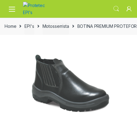
Skip
Skip
to
to
navigation
content
Home
EPI's
Motosserrista
BOTINA PREMIUM PROTEFO