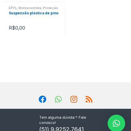
EPI's
,
Motosserrista
,
Proteção
de Crânio
,
Suportes
Suspensão plástica de pino
R$
0,00
Tem alguma dúvida ? Fale
conosco!
(51) 9.9252.7641