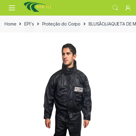
Skip
Skip
to
to
navigation
content
Home
EPI's
Proteção do Corpo
BLUSÃO/JAQUETA DE 